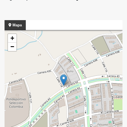
Mapa
+
−