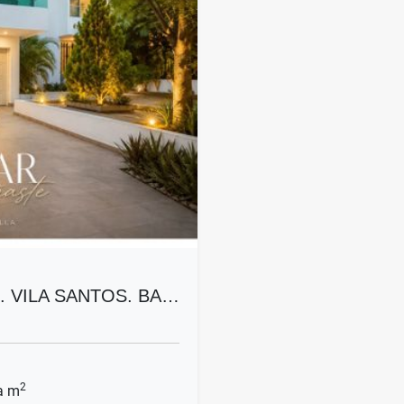
. VILA SANTOS. BA…
2
a m