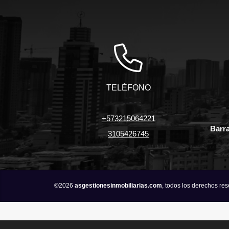
TELÉFONO
+573215064221
Barra
3105426745
©2026
asgestionesinmobiliarias.com
, todos los derechos re