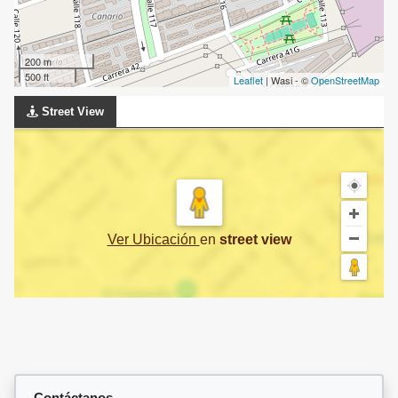
200 m
500 ft
Leaflet
| Wasi - ©
OpenStreetMap
Street View
Ver Ubicación
en
street view
Contáctanos