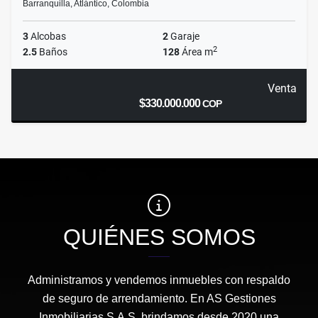
Barranquilla, Atlántico, Colombia
3
Alcobas
2
Garaje
2
2.5
Baños
128
Área m
Venta
$330.000.000
COP
QUIÉNES SOMOS
Administramos y vendemos inmuebles con respaldo
de seguro de arrendamiento. En AS Gestiones
Inmobiliarias S.A.S. brindamos desde 2020 una