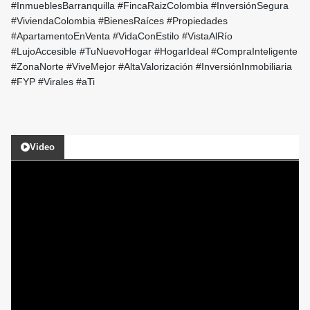
#InmueblesBarranquilla #FincaRaizColombia #InversiónSegura
#ViviendaColombia #BienesRaíces #Propiedades
#ApartamentoEnVenta #VidaConEstilo #VistaAlRío
#LujoAccesible #TuNuevoHogar #HogarIdeal #CompraInteligente
#ZonaNorte #ViveMejor #AltaValorización #InversiónInmobiliaria
#FYP #Virales #aTi
Video