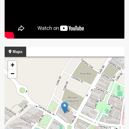
Mapa
+
−