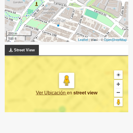
200 m
500 ft
Leaflet
| Wasi - ©
OpenStreetMap
Street View
Ver Ubicación
en
street view