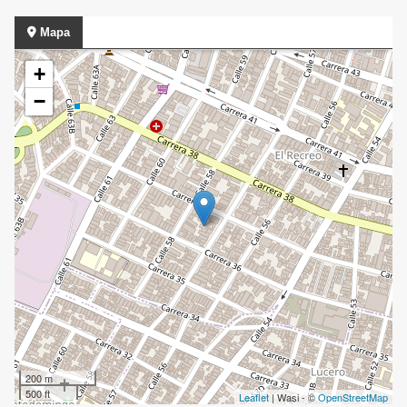
Mapa
+
−
200 m
500 ft
Leaflet
| Wasi - ©
OpenStreetMap