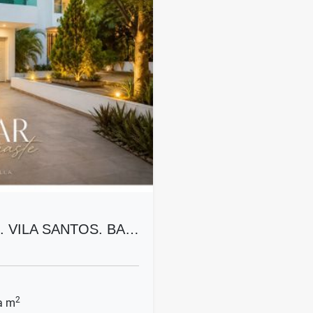
. VILA SANTOS. BA…
2
a m