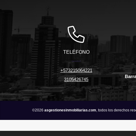
TELÉFONO
+573215064221
Barra
3105426745
©2026
asgestionesinmobiliarias.com
, todos los derechos re