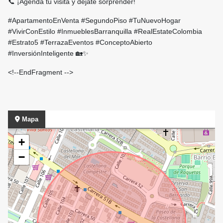
📞 ¡Agenda tu visita y déjate sorprender!
#ApartamentoEnVenta #SegundoPiso #TuNuevoHogar
#VivirConEstilo #InmueblesBarranquilla #RealEstateColombia
#Estrato5 #TerrazaEventos #ConceptoAbierto
#InversiónInteligente 🏡✨
<!--EndFragment -->
Mapa
+
−