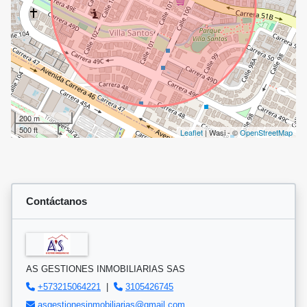
200 m
500 ft
Leaflet
| Wasi - ©
OpenStreetMap
Contáctanos
AS GESTIONES INMOBILIARIAS SAS
+573215064221
|
3105426745
asgestionesinmobiliarias@gmail.com