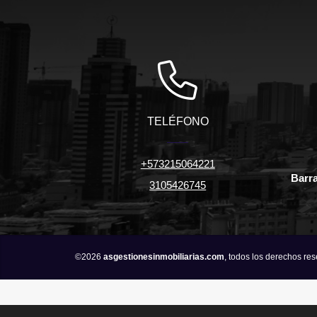
TELÉFONO
+573215064221
Barra
3105426745
©2026
asgestionesinmobiliarias.com
, todos los derechos re