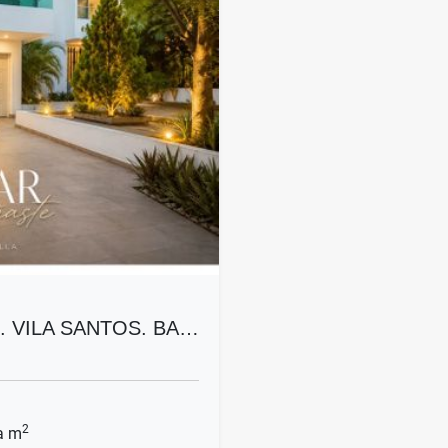
. VILA SANTOS. BA…
2
a m