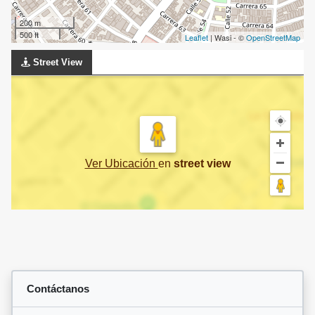
200 m
500 ft
Leaflet
| Wasi - ©
OpenStreetMap
Street View
Ver Ubicación
en
street view
Contáctanos