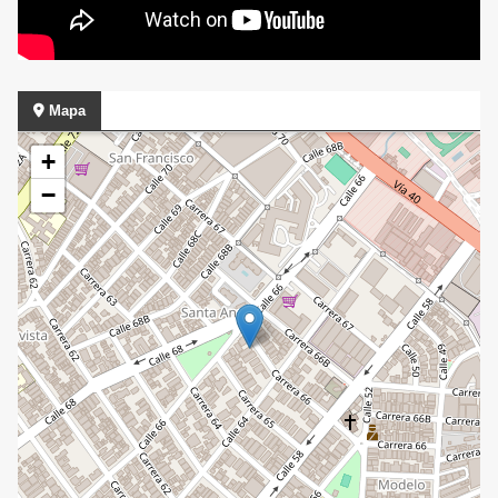
Mapa
+
−