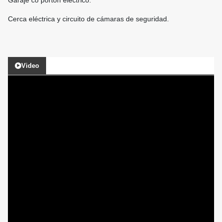
Garaje co portón eléctrico.
Cerca eléctrica y circuito de cámaras de seguridad.
Video