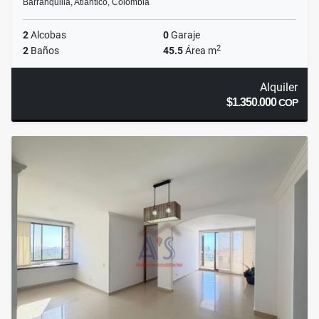
Barranquilla, Atlántico, Colombia
2
Alcobas
0
Garaje
2
2
Baños
45.5
Área m
Alquiler
$1.350.000
COP