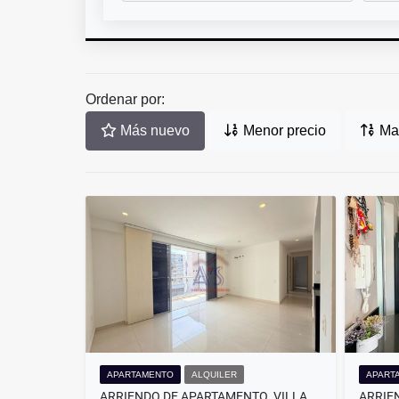
Ordenar por:
Más nuevo
Menor precio
May
APARTAMENTO
ALQUILER
APART
ARRIENDO DE APARTAMENTO. VILLA CAROLINA . BARRANQUILLA.