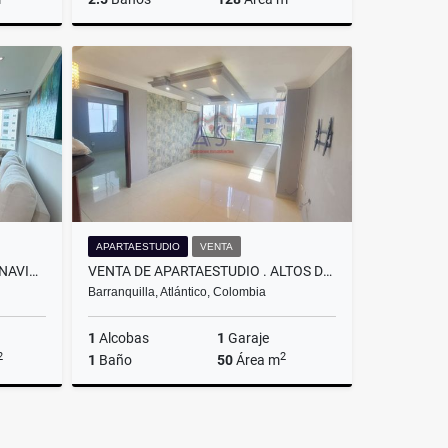
Alquiler
Venta
.350.000
$330.000.000
APARTAESTUDIO
VENTA
ARRIENDO APARTAMENTO. BUENAVISTA. BARRANQUILLA.
VENTA DE APARTAESTUDIO . ALTOS DE RIOMAR . BARRANQUILLA.
Barranquilla, Atlántico, Colombia
1
Alcobas
1
Garaje
2
2
1
Baño
50
Área m
Alquiler
Venta
.000.000
$155.000.000