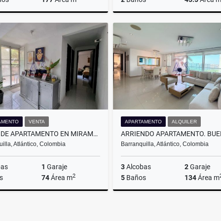
Venta
$980.000.000
$1
AMENTO
VENTA
APARTAMENTO
ALQUILER
VENTA DE APARTAMENTO EN MIRAMAR. BARRANQUILLA.
illa, Atlántico, Colombia
Barranquilla, Atlántico, Colombia
bas
1
Garaje
3
Alcobas
2
Garaje
2
s
74
Área m
5
Baños
134
Área m
Venta
$230.000.000
$7