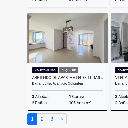
Alquiler
$1.400.000
APARTAMENTO
ALQUILER
APART
ARRIENDO DE APARTAMENTO. EL TABOR . BARRANQUILLA.
Barranquilla, Atlántico, Colombia
Barranqu
3
Alcobas
1
Garaje
3
Alco
2
2
Baños
105
Área m
2
Baño
Alquiler
Siguiente
1
2
3
»
$3.300.000