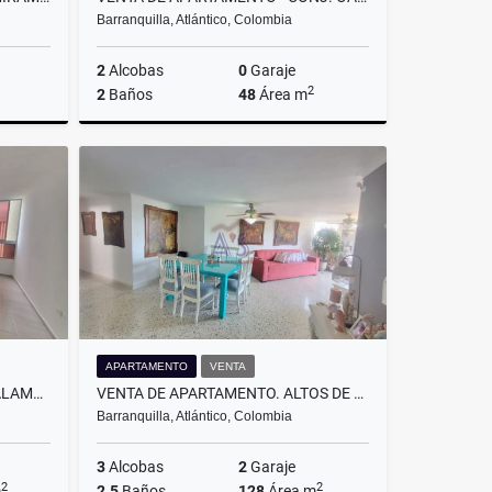
Barranquilla, Atlántico, Colombia
2
Alcobas
0
Garaje
2
2
Baños
48
Área m
Alquiler
Venta
.850.000
$215.000.000
APARTAMENTO
VENTA
ARRIENDO DE APARTAMENTO. ALAMEDA DEL RIO. BARRANQUILLA.
VENTA DE APARTAMENTO. ALTOS DE RIOMAR .BARRANQUILLA.
Barranquilla, Atlántico, Colombia
3
Alcobas
2
Garaje
2
2
m
2.5
Baños
128
Área m