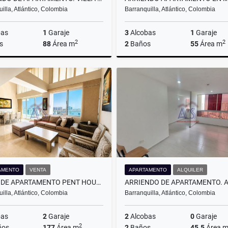
illa, Atlántico, Colombia
Barranquilla, Atlántico, Colombia
bas
1
Garaje
3
Alcobas
1
Garaje
2
2
s
88
Área m
2
Baños
55
Área m
Alquiler
$3.000.000
$1
AMENTO
VENTA
APARTAMENTO
ALQUILER
VENTA DE APARTAMENTO PENT HOUSE. VILLA SANTOS. BARRANQUILLA.
illa, Atlántico, Colombia
Barranquilla, Atlántico, Colombia
bas
2
Garaje
2
Alcobas
0
Garaje
2
ños
177
Área m
2
Baños
45.5
Área 