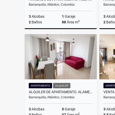
Barranquilla, Atlántico, Colombia
Barranqu
3
Alcobas
1
Garaje
3
Alco
2
2
Baños
88
Área m
2
Baño
Alquiler
$2.990.000
APARTAMENTO
ALQUILER
APART
ALQUILER DE APARTAMENTO. ALAMEDA DEL RIO. BARRANQUILLA.
Barranquilla, Atlántico, Colombia
Barranqu
3
Alcobas
0
Garaje
3
Alco
2
2
Baños
57
Área m
5.5
Ba