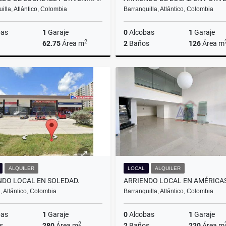
illa, Atlántico, Colombia
Barranquilla, Atlántico, Colombia
bas
1
Garaje
0
Alcobas
1
Garaje
2
62.75
Área m
2
Baños
126
Área m
Alquiler
$5.000.000
$12
ALQUILER
LOCAL
ALQUILER
NDO LOCAL EN SOLEDAD.
ARRIENDO LOCAL EN AMÉRICAS
 Atlántico, Colombia
Barranquilla, Atlántico, Colombia
bas
1
Garaje
0
Alcobas
1
Garaje
2
s
280
Área m
2
Baños
220
Área m