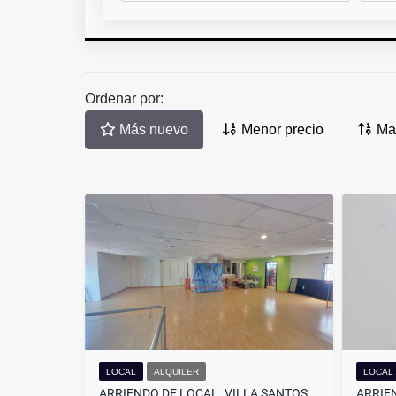
Ordenar por:
Más nuevo
Menor precio
May
LOCAL
ALQUILER
LOCAL
ARRIENDO DE LOCAL. VILLA SANTOS . BARRANQUILLA.