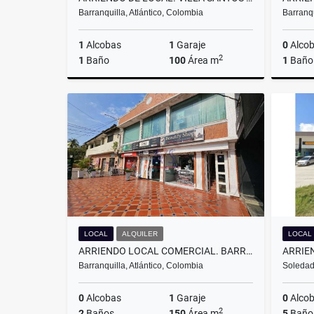
Barranquilla, Atlántico, Colombia
Barranqu
1
Alcobas
1
Garaje
0
Alco
2
1
Baño
100
Área m
1
Baño
Alquiler
$9.500.000
LOCAL
ALQUILER
LOCAL
ARRIENDO LOCAL COMERCIAL. BARRIO PORVENIR. BARRANQUILLA.
ARRIE
Barranquilla, Atlántico, Colombia
Soledad,
0
Alcobas
1
Garaje
0
Alco
2
2
Baños
150
Área m
5
Baño