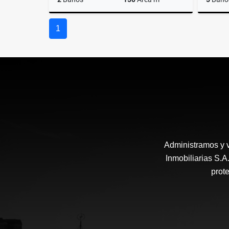
Alquiler
1
$3.800.000
Administramos y 
Inmobiliarias S.
prote