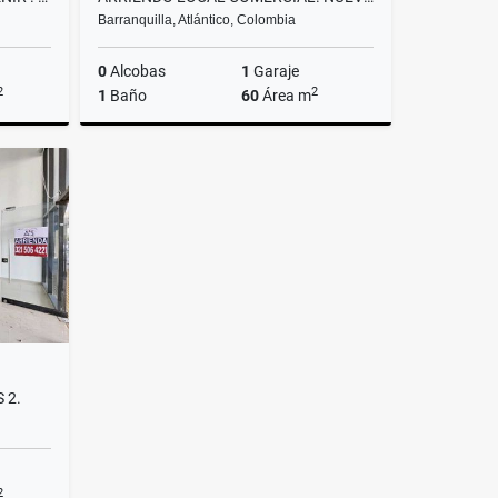
Barranquilla, Atlántico, Colombia
0
Alcobas
1
Garaje
2
2
1
Baño
60
Área m
Alquiler
Alquiler
.600.000
$2.990.000
 2.
2